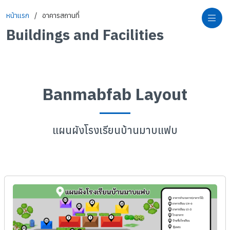
หน้าแรก
อาคารสถานที่
Buildings and Facilities
Banmabfab Layout
แผนผังโรงเรียนบ้านมาบแฟบ